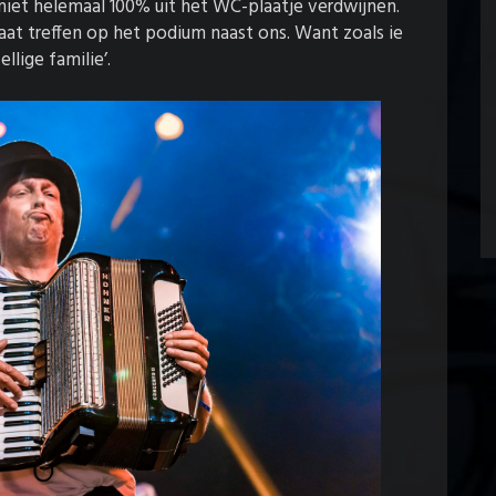
iet helemaal 100% uit het WC-plaatje verdwijnen.
aat treffen op het podium naast ons. Want zoals ie
llige familie’.