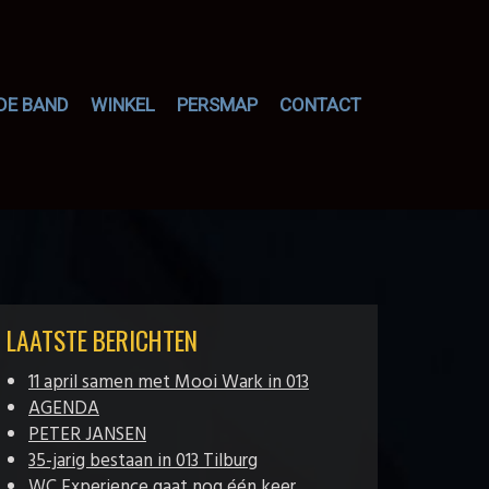
DE BAND
WINKEL
PERSMAP
CONTACT
LAATSTE BERICHTEN
11 april samen met Mooi Wark in 013
AGENDA
PETER JANSEN
35-jarig bestaan in 013 Tilburg
WC Experience gaat nog één keer