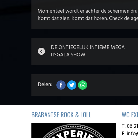
Momenteel wordt er achter de schermen dru
Komt dat zien. Komt dat horen. Check de ag
DE ONTIEGELIJK INTIEME MEGA
IJSGALA SHOW
Delen:
BRABANTSE ROCK & LOLL
WC EX
T. 06 2
E.
info