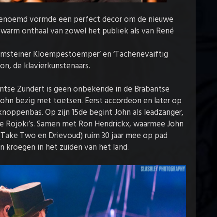
 genoemd vormde een perfect decor om de nieuwe
 warm onthaal van zowel het publiek als van René
ammsteiner Kloempestoemper’ en ‘Tachenevaiftig
on, de klavierkunstenaars.
ntse Zundert is geen onbekende in de Brabantse
 John bezig met toetsen. Eerst accordeon en later op
noppenbas. Op zijn 15de begint John als leadzanger,
De Rojoki’s. Samen met Ron Hendrickx, waarmee John
n (Take Two en Drievoud) ruim 30 jaar mee op pad
n kroegen in het zuiden van het land.