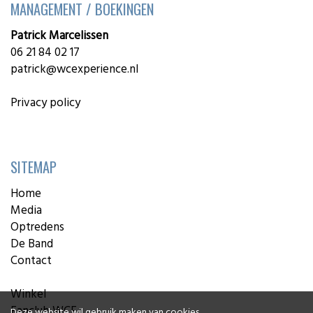
MANAGEMENT / BOEKINGEN
Patrick Marcelissen
06 21 84 02 17
patrick@wcexperience.nl
Privacy policy
SITEMAP
Home
Media
Optredens
De Band
Contact
Winkel
Fanclub WCE
Deze website wil gebruik maken van cookies.