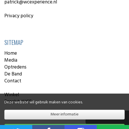
patrick@wcexperience.nl
Privacy policy
SITEMAP
Home
Media
Optredens
De Band
Contact
Winkel
Fanclub WCE
Deze website wil gebruik maken van cookies.
Meer informatie
▲ Terug naar boven
Akkoord